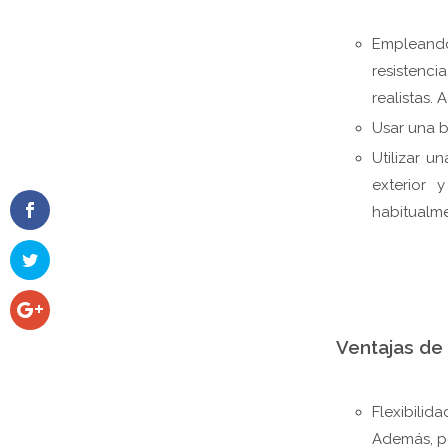
Empleando 
resistenc
realistas. 
Usar una b
Utilizar u
exterior
habitualme
Ventajas de
Flexibilid
Además, pe