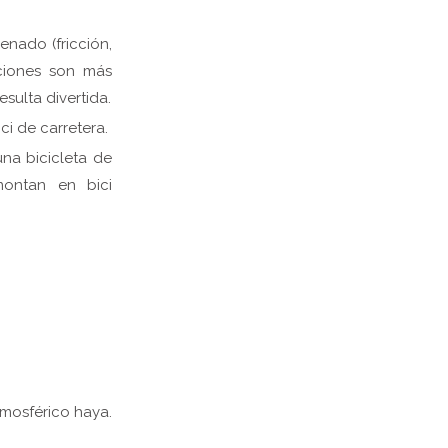
enado (fricción,
aciones son más
esulta divertida.
ci de carretera.
una bicicleta de
montan en bici
tmosférico haya.