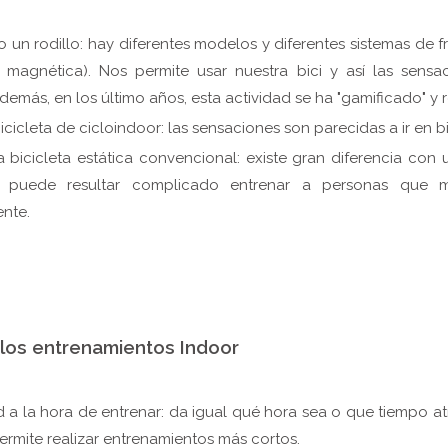
un rodillo: hay diferentes modelos y diferentes sistemas de fr
ia magnética). Nos permite usar nuestra bici y así las sens
Además, en los último años, esta actividad se ha "gamificado" y r
icicleta de cicloindoor: las sensaciones son parecidas a ir en bi
na bicicleta estática convencional: existe gran diferencia con 
 y puede resultar complicado entrenar a personas que 
nte.
 los entrenamientos Indoor
ad a la hora de entrenar: da igual qué hora sea o que tiempo a
rmite realizar entrenamientos más cortos.