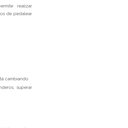
rmite realizar
mos de pedalear
stá cambiando.
nderos, superar