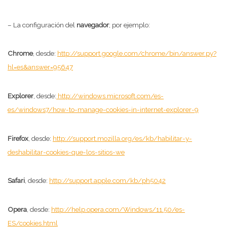
– La configuración del
navegador
; por ejemplo:
Chrome
, desde:
http://support.google.com/chrome/bin/answer.py?
hl=es&answer=95647
Explorer
, desde:
http://windows.microsoft.com/es-
es/windows7/how-to-manage-cookies-in-internet-explorer-9
Firefox
, desde:
http://support.mozilla.org/es/kb/habilitar-y-
deshabilitar-cookies-que-los-sitios-we
Safari
, desde:
http://support.apple.com/kb/ph5042
Opera
, desde:
http://help.opera.com/Windows/11.50/es-
ES/cookies.html