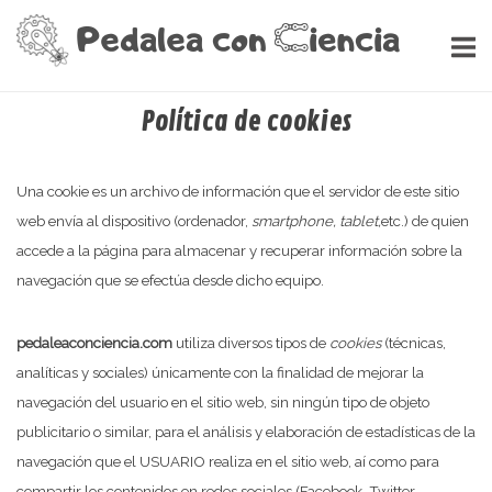
Ir
Inicio
al
contenido
Política de cookies
Una cookie es un archivo de información que el servidor de este sitio
web envía al dispositivo (ordenador,
smartphone, tablet,
etc.) de quien
accede a la página para almacenar y recuperar información sobre la
navegación que se efectúa desde dicho equipo.
pedaleaconciencia.com
utiliza diversos tipos de
cookies
(técnicas,
analíticas y sociales) únicamente con la finalidad de mejorar la
navegación del usuario en el sitio web, sin ningún tipo de objeto
publicitario o similar, para el análisis y elaboración de estadísticas de la
navegación que el USUARIO realiza en el sitio web, aí como para
compartir los contenidos en redes sociales (Facebook, Twitter,